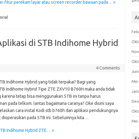
gan
n fitur perekam layar atau screen recorder bawaan pada… »
A
orial
Feb
Aplikasi di STB Indihome Hybrid
Okt
Nov
Okt
4 Comments
Jun
Mei
TB Indihome Hybrid yang tidak terpakai? Bagi yang
STB Indihome Hybrid Tipe ZTE ZXV10 B760H maka anda tidak
Jan
 karena tetap bisa menggunakan STB ini tanpa harus
Des
nan pada telkom. lantas bagaimana caranya? Oke disini saya
elaskan cara instal Kodi stb b760h dan aplikasi pendukungnya
Okt
t dioperasikan pada STB ini. Sebelumnya kita…
Mei
i STB Indihome Hybrid ZTE… »
K