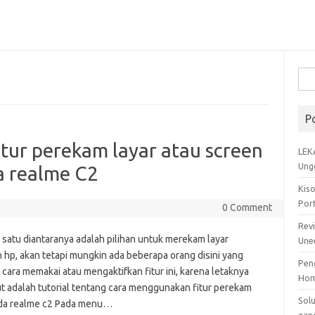
Cari
untu
P
tur perekam layar atau screen
LEK
Ung
a realme C2
Kis
Por
0 Comment
Rev
h satu diantaranya adalah pilihan untuk merekam layar
Une
hp, akan tetapi mungkin ada beberapa orang disini yang
Pen
ara memakai atau mengaktifkan fitur ini, karena letaknya
Ho
ut adalah tutorial tentang cara menggunakan fitur perekam
Sol
pada realme c2 Pada menu…