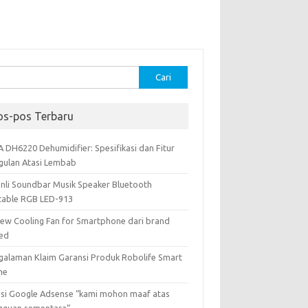
k:
os-pos Terbaru
A DH6220 Dehumidifier: Spesifikasi dan Fitur
gulan Atasi Lembab
onli Soundbar Musik Speaker Bluetooth
table RGB LED-913
iew Cooling Fan for Smartphone dari brand
ed
galaman Klaim Garansi Produk Robolife Smart
me
usi Google Adsense “kami mohon maaf atas