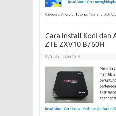
Read More: Cara menghidupka
Category:
Android
Tutorial
Tag:
android
,
tut
Cara Install Kodi dan 
ZTE ZXV10 B760H
By
Yudhi
|
1 Mei 2019
Memiliki S
memiliki 
beruntung
berlangga
akan menj
agar dapa
Read More: Cara Install Kodi dan Aplikasi d