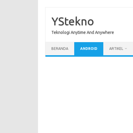
Skip
to
content
YStekno
Teknologi Anytime And Anywhere
BERANDA
ANDROID
ARTIKEL