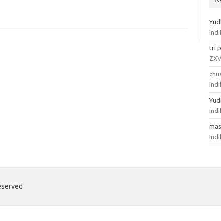
Yud
Ind
tri
p
ZXV
chus
Ind
Yud
Ind
mas
Ind
eserved