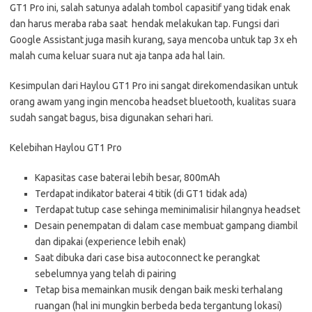
GT1 Pro ini, salah satunya adalah tombol capasitif yang tidak enak
dan harus meraba raba saat hendak melakukan tap. Fungsi dari
Google Assistant juga masih kurang, saya mencoba untuk tap 3x eh
malah cuma keluar suara nut aja tanpa ada hal lain.
Kesimpulan dari Haylou GT1 Pro ini sangat direkomendasikan untuk
orang awam yang ingin mencoba headset bluetooth, kualitas suara
sudah sangat bagus, bisa digunakan sehari hari.
Kelebihan Haylou GT1 Pro
Kapasitas case baterai lebih besar, 800mAh
Terdapat indikator baterai 4 titik (di GT1 tidak ada)
Terdapat tutup case sehinga meminimalisir hilangnya headset
Desain penempatan di dalam case membuat gampang diambil
dan dipakai (experience lebih enak)
Saat dibuka dari case bisa autoconnect ke perangkat
sebelumnya yang telah di pairing
Tetap bisa memainkan musik dengan baik meski terhalang
ruangan (hal ini mungkin berbeda beda tergantung lokasi)