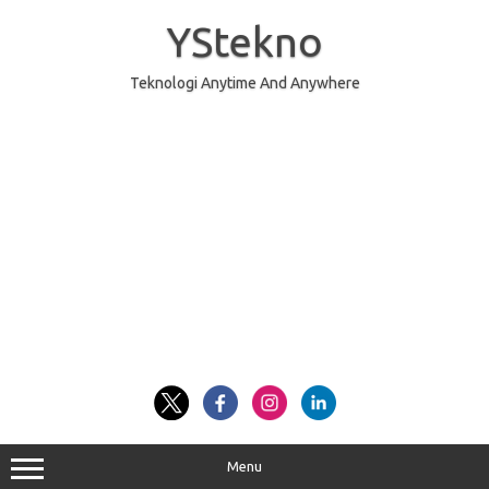
Skip
to
YStekno
content
Teknologi Anytime And Anywhere
Menu