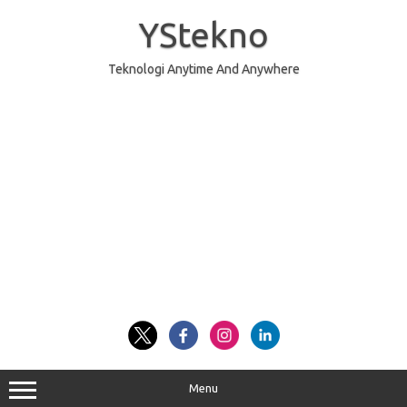
Skip
to
YStekno
content
Teknologi Anytime And Anywhere
Menu