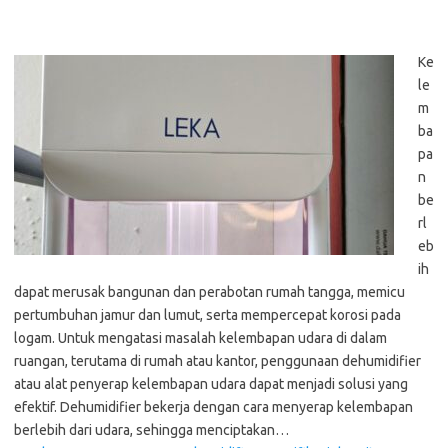
Ke
le
m
ba
pa
n
be
rl
eb
ih
dapat merusak bangunan dan perabotan rumah tangga, memicu
pertumbuhan jamur dan lumut, serta mempercepat korosi pada
logam. Untuk mengatasi masalah kelembapan udara di dalam
ruangan, terutama di rumah atau kantor, penggunaan dehumidifier
atau alat penyerap kelembapan udara dapat menjadi solusi yang
efektif. Dehumidifier bekerja dengan cara menyerap kelembapan
berlebih dari udara, sehingga menciptakan…