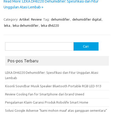
Read More: LEKA DH6220 Dehumidifier: Spesifikasi dan Fitur
Unggulan Atasi Lembab »
Category:
Artikel
Review
Tag:
dehumidifier
,
dehumidifier digital
,
leka
,
leka dehumidifier
,
leka dh6220
Cari
untuk:
Pos-pos Terbaru
LEKA DH6220 Dehumidifier: Spesifikasi dan Fitur Unggulan Atasi
Lembab
Kisonli Soundbar Musik Speaker Bluetooth Portable RGB LED-913
Review Cooling Fan for Smartphone dari brand Uneed
Pengalaman Klaim Garansi Produk Robolife Smart Home
Solusi Google Adsense “kami mohon maaf atas gangguan sementara”