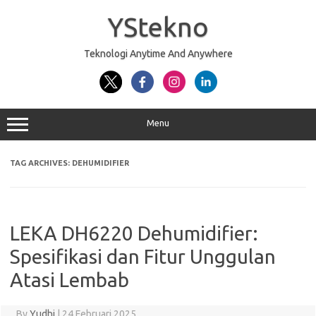
Skip
to
YStekno
content
Teknologi Anytime And Anywhere
Menu
TAG ARCHIVES:
DEHUMIDIFIER
LEKA DH6220 Dehumidifier:
Spesifikasi dan Fitur Unggulan
Atasi Lembab
By
Yudhi
|
24 Februari 2025