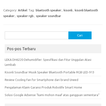
Category:
Artikel
Tag:
bluetooth speaker
,
kisonli
,
kisonli bluetooth
speaker
,
speaker rgb
,
speaker soundbar
Cari
untuk:
Pos-pos Terbaru
LEKA DH6220 Dehumidifier: Spesifikasi dan Fitur Unggulan Atasi
Lembab
Kisonli Soundbar Musik Speaker Bluetooth Portable RGB LED-913
Review Cooling Fan for Smartphone dari brand Uneed
Pengalaman Klaim Garansi Produk Robolife Smart Home
Solusi Google Adsense “kami mohon maaf atas gangguan sementara”