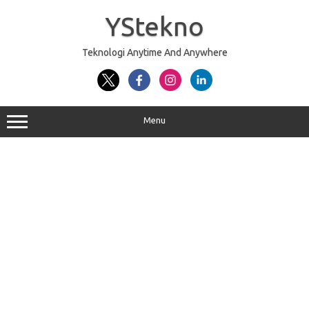
Skip
to
YStekno
content
Teknologi Anytime And Anywhere
Menu