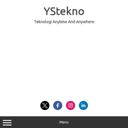
Skip
to
YStekno
content
Teknologi Anytime And Anywhere
Menu