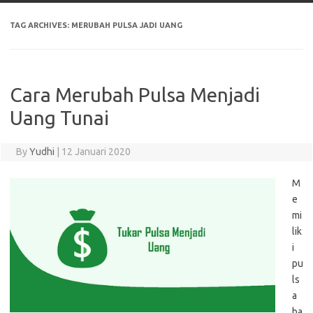
TAG ARCHIVES:
MERUBAH PULSA JADI UANG
Cara Merubah Pulsa Menjadi
Uang Tunai
By
Yudhi
|
12 Januari 2020
M
e
mi
lik
i
pu
ls
a
ba