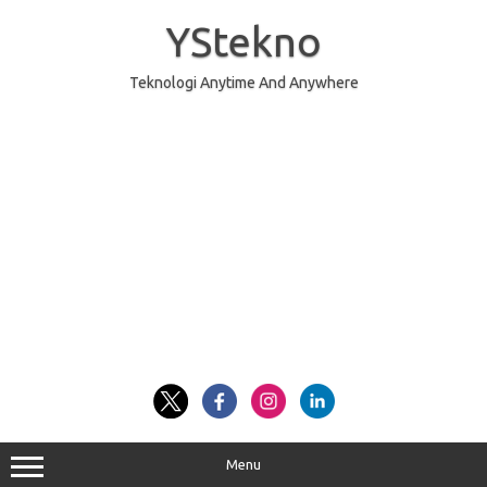
Skip
to
YStekno
content
Teknologi Anytime And Anywhere
Menu