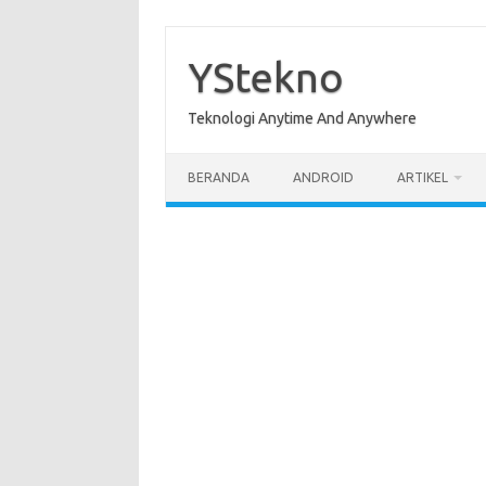
Skip
to
content
YStekno
Teknologi Anytime And Anywhere
BERANDA
ANDROID
ARTIKEL