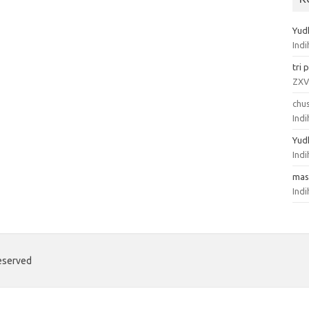
Yud
Ind
tri
p
ZXV
chus
Ind
Yud
Ind
mas
Ind
eserved