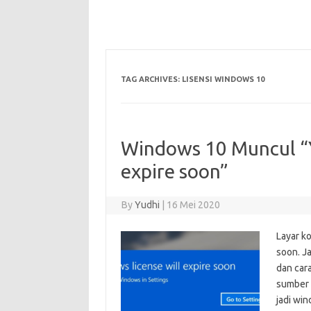
TAG ARCHIVES:
LISENSI WINDOWS 10
Windows 10 Muncul “Y
expire soon”
By
Yudhi
|
16 Mei 2020
Layar k
soon. J
dan car
sumber 
jadi wi