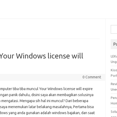
Cari
untu
P
our Windows license will
LEK
Ung
Kis
Por
0 Comment
Rev
omputer tiba tiba muncul Your Windows license will expire
Une
angan panik dahulu, disini saya akan membagikan solusinya
Pen
a mengatasi. Mengapa sih hal ini muncul? Dari beberapa
Ho
saya menemukan latar belakang masalahnya, Pertama bisa
Sol
ndows yang anda gunakan adalah windows bajakan, dan saat