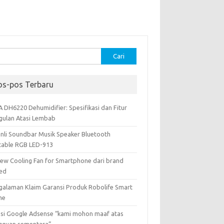
k:
os-pos Terbaru
A DH6220 Dehumidifier: Spesifikasi dan Fitur
gulan Atasi Lembab
onli Soundbar Musik Speaker Bluetooth
table RGB LED-913
iew Cooling Fan for Smartphone dari brand
ed
galaman Klaim Garansi Produk Robolife Smart
me
usi Google Adsense “kami mohon maaf atas