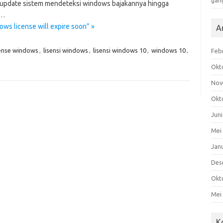
gan
update sistem mendeteksi windows bajakannya hingga
l…
s license will expire soon” »
A
cense windows
,
lisensi windows
,
lisensi windows 10
,
windows 10
,
Feb
Okt
Nov
Okt
Jun
Mei
Jan
Des
Okt
Mei
K