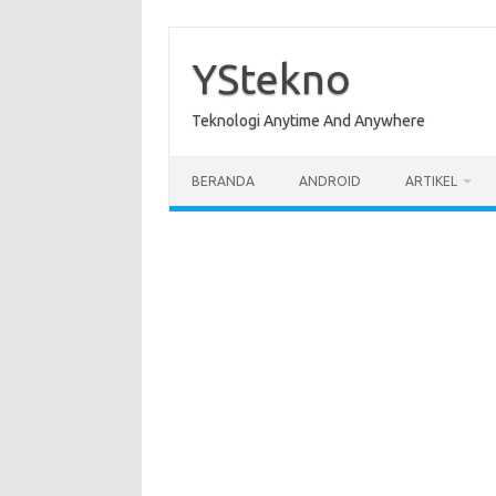
Skip
to
content
YStekno
Teknologi Anytime And Anywhere
BERANDA
ANDROID
ARTIKEL