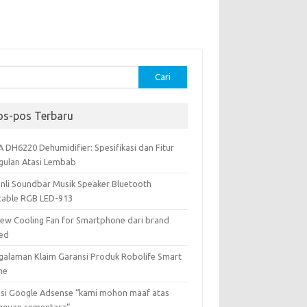
k:
os-pos Terbaru
A DH6220 Dehumidifier: Spesifikasi dan Fitur
gulan Atasi Lembab
onli Soundbar Musik Speaker Bluetooth
table RGB LED-913
iew Cooling Fan for Smartphone dari brand
ed
galaman Klaim Garansi Produk Robolife Smart
me
usi Google Adsense “kami mohon maaf atas