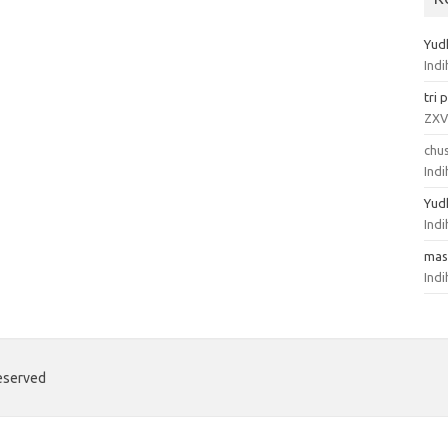
Yud
Ind
tri
p
ZXV
chus
Ind
Yud
Ind
mas
Ind
eserved