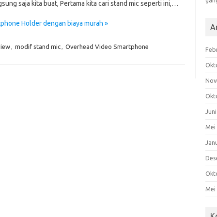
gan
sung saja kita buat, Pertama kita cari stand mic seperti ini,…
phone Holder dengan biaya murah »
A
view
,
modif stand mic
,
Overhead Video Smartphone
Feb
Okt
Nov
Okt
Jun
Mei
Jan
Des
Okt
Mei
K