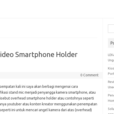
Cari
untu
P
ideo Smartphone Holder
LEK
Ung
Kis
Por
0 Comment
Rev
sempatan kali ini saya akan berbagi mengenai cara
Une
ikasi stand mic menjadi penyangga kamera smartphone, atau
Pen
disebut overhead smartphone holder atau contohnya seperti
Ho
asanya youtuber atau konten kreator menggunakan penempatan
Sol
eperti ini untuk mencari angel kamera dari atas (overhead)